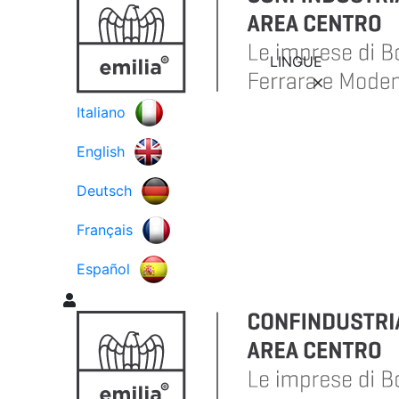
LINGUE
Italiano
English
Deutsch
Français
Español