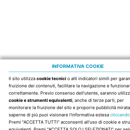
INFORMATIVA COOKIE
Il sito utilizza
cookie tecnici
o alti indicatori simili per garan
fruizione dei contenuti, facilitare la navigazione e funziona
correttamente. Previo consenso dell'utente, saranno utilizz
cookie e strumenti equivalenti
, anche di terze parti, per
monitorare la fruizione del sito e proporre pubblicità mirata
saperne di più puoi visionare l'informativa estesa
cliccando
Premi "ACCETTA TUTTI" acconsenti all'uso di cookie e str
equivalenti. Premi "ACCETTA SOLO I SELEZIONATI” per sel