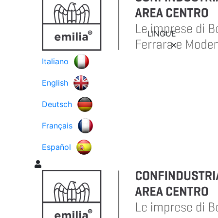
LINGUE
Italiano
English
Deutsch
Français
Español