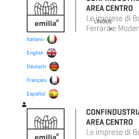
LINGUE
Italiano
English
Deutsch
Français
Español