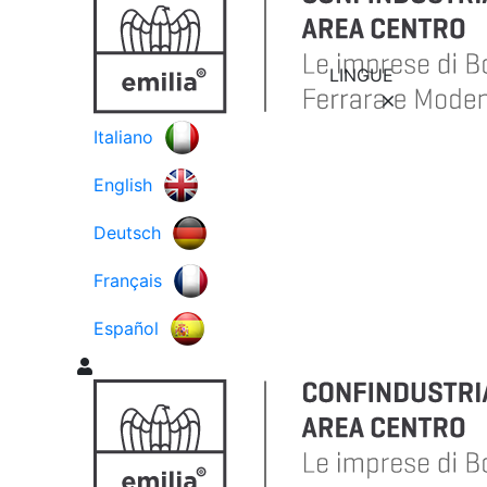
LINGUE
Italiano
English
Deutsch
Français
Español