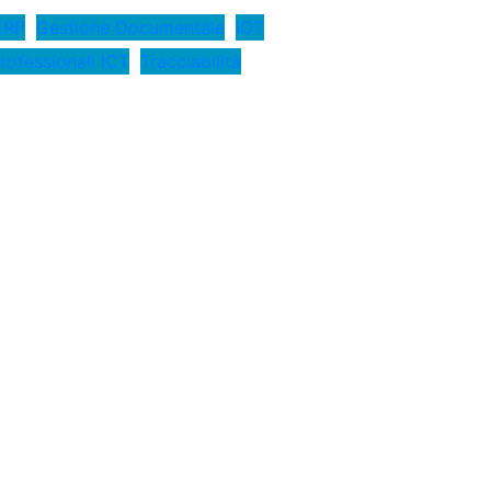
ERP
Gestione Documentale
IOT
rofessionali ICT
Tracciabilità