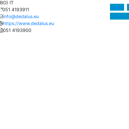
(BO) IT
Digital
051 4193911
Servizi p
info@dedalus.eu
https://www.dedalus.eu
051 4193900