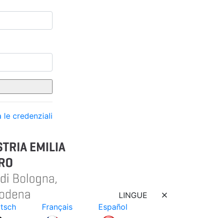
 le credenziali
LINGUE
tsch
Français
Español