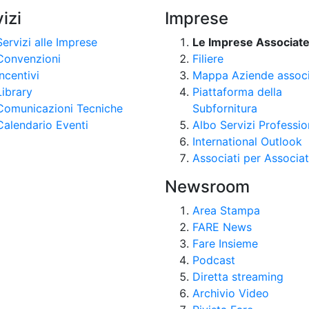
izi
Imprese
Servizi alle Imprese
Le Imprese Associat
Convenzioni
Filiere
Incentivi
Mappa Aziende assoc
Library
Piattaforma della
Comunicazioni Tecniche
Subfornitura
Calendario Eventi
Albo Servizi Professio
International Outlook
Associati per Associat
Newsroom
Area Stampa
FARE News
Fare Insieme
Podcast
Diretta streaming
Archivio Video