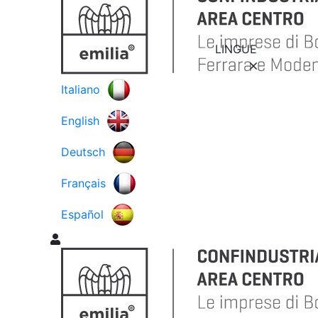
LINGUE
Italiano
English
Deutsch
Français
Español