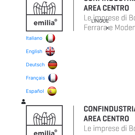
LINGUE
Italiano
English
Deutsch
Français
Español