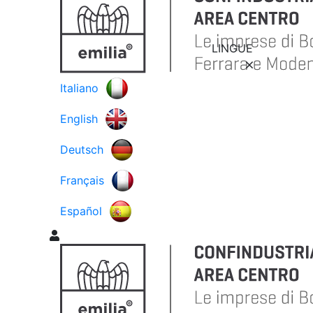
LINGUE
Italiano
English
Deutsch
Français
Español