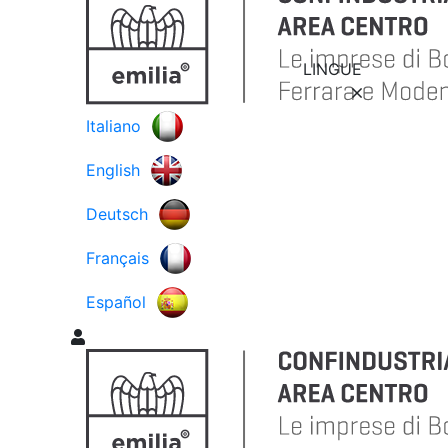
LINGUE
Italiano
English
Deutsch
Français
Español