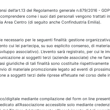
sensi dell’art.13 del Regolamento generale n.679/2016 - GDP
a comprendere come i suoi dati personali vengono trattati in
a Area Centro (di seguito anche Confindustria Emilia).
nde necessario per le seguenti finalità: gestione organizzati
vento cui lei partecipa, su suo esplicito consenso, di mater
viluppo associativo). L’evento sarà registrato, per cui le im
unicazione ai soggetti terzi (aziende associate) che ne fann
si giuridiche di tali finalità sono costituite rispettivamente 
nvio di materiale promozionale legato ad eventi di prossima 
 a soggetti terzi delle riprese effetuate nel corso delle in
co/digitale mediante compilazione del form on line presente 
dicato all’Associazione accessibile solo mediante credenzial