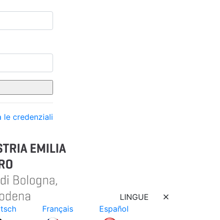
 le credenziali
LINGUE
tsch
Français
Español