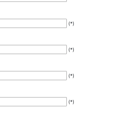
(*)
(*)
(*)
(*)