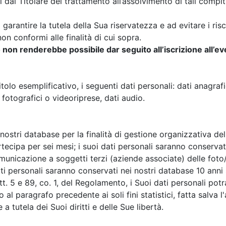
 dal Titolare del trattamento all’assolvimento di tali compiti
 garantire la tutela della Sua riservatezza e ad evitare i ris
on conformi alle finalità di cui sopra.
 non renderebbe possibile dar seguito all’iscrizione all’e
titolo esemplificativo, i seguenti dati personali: dati anagrafi
fotografici o videoriprese, dati audio.
 nostri database per la finalità di gestione organizzativa de
tecipa per sei mesi; i suoi dati personali saranno conservat
comunicazione a soggetti terzi (aziende associate) delle fo
 personali saranno conservati nei nostri database 10 anni s
rtt. 5 e 89, co. 1, del Regolamento, i Suoi dati personali po
al paragrafo precedente ai soli fini statistici, fatta salva 
a tutela dei Suoi diritti e delle Sue libertà.