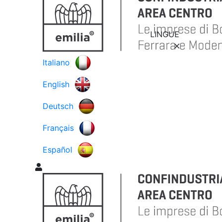
LINGUE
Italiano
English
Deutsch
Français
Español