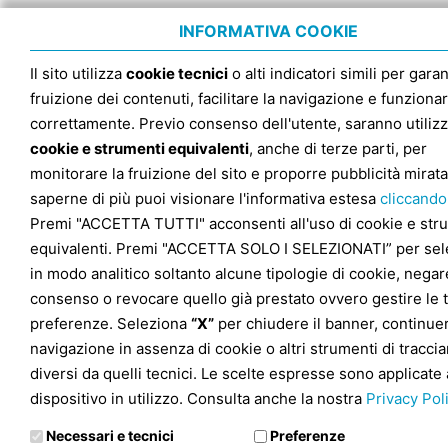
INFORMATIVA COOKIE
Il sito utilizza
cookie tecnici
o alti indicatori simili per garan
fruizione dei contenuti, facilitare la navigazione e funziona
correttamente. Previo consenso dell'utente, saranno utilizz
cookie e strumenti equivalenti
, anche di terze parti, per
monitorare la fruizione del sito e proporre pubblicità mirata
saperne di più puoi visionare l'informativa estesa
cliccando
Premi "ACCETTA TUTTI" acconsenti all'uso di cookie e str
equivalenti. Premi "ACCETTA SOLO I SELEZIONATI” per sel
in modo analitico soltanto alcune tipologie di cookie, negare
consenso o revocare quello già prestato ovvero gestire le 
preferenze. Seleziona
“X”
per chiudere il banner, continuer
navigazione in assenza di cookie o altri strumenti di tracc
diversi da quelli tecnici. Le scelte espresse sono applicate 
dispositivo in utilizzo. Consulta anche la nostra
Privacy Pol
Necessari e tecnici
Preferenze