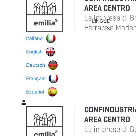
LINGUE
Italiano
English
Deutsch
Français
Español