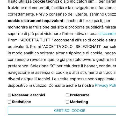
Il sito utilizza
cookie tecnici
o alti indicatori simili per garan
fruizione dei contenuti, facilitare la navigazione e funziona
correttamente. Previo consenso dell'utente, saranno utilizz
cookie e strumenti equivalenti
, anche di terze parti, per
monitorare la fruizione del sito e proporre pubblicità mirata
saperne di più puoi visionare l'informativa estesa
cliccando
Premi "ACCETTA TUTTI" acconsenti all'uso di cookie e str
equivalenti. Premi "ACCETTA SOLO I SELEZIONATI” per sel
in modo analitico soltanto alcune tipologie di cookie, negare
consenso o revocare quello già prestato ovvero gestire le 
preferenze. Seleziona
“X”
per chiudere il banner, continuer
navigazione in assenza di cookie o altri strumenti di tracc
diversi da quelli tecnici. Le scelte espresse sono applicate 
dispositivo in utilizzo. Consulta anche la nostra
Privacy Pol
Necessari e tecnici
Preferenze
Statistiche
Marketing
GESTISCI COOKIE