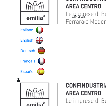
LINGUE
Italiano
English
Deutsch
Français
Español