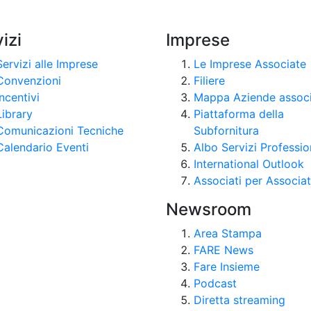
izi
Imprese
Servizi alle Imprese
Le Imprese Associate
Convenzioni
Filiere
Incentivi
Mappa Aziende assoc
Library
Piattaforma della
Comunicazioni Tecniche
Subfornitura
Calendario Eventi
Albo Servizi Professio
International Outlook
Associati per Associat
Newsroom
Area Stampa
FARE News
Fare Insieme
Podcast
Diretta streaming