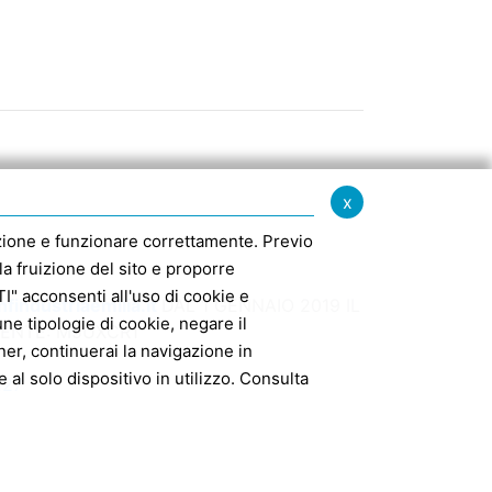
x
igazione e funzionare correttamente. Previo
la fruizione del sito e proporre
" acconsenti all'uso di cookie e
findustriaemilia.it
DAL 1 GENNAIO 2019 IL
e tipologie di cookie, negare il
MENTE: M5UXCR1
er, continuerai la navigazione in
 al solo dispositivo in utilizzo. Consulta
127