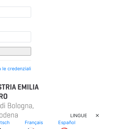
 le credenziali
LINGUE
tsch
Français
Español