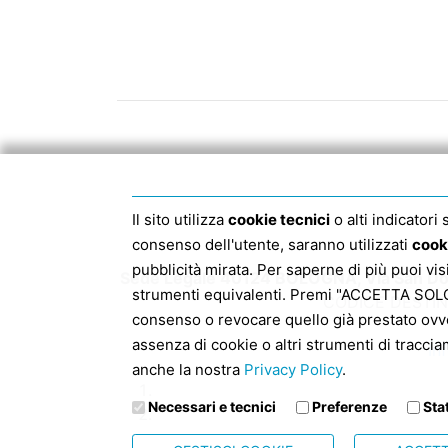
Il sito utilizza
cookie tecnici
o alti indicatori
consenso dell'utente, saranno utilizzati
cook
pubblicità mirata. Per saperne di più puoi vi
Sede Legale 40124 BOLOGNA, Via San Dom
strumenti equivalenti. Premi "ACCETTA SOLO I
CODICE DESTIN
consenso o revocare quello già prestato ovv
assenza di cookie o altri strumenti di traccia
In
anche la nostra
Privacy Policy
.
Necessari e tecnici
Preferenze
Sta