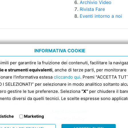
Archivio Video
Rivista Fare
Eventi intorno a noi
INFORMATIVA COOKIE
 simili per garantire la fruizione dei contenuti, facilitare la nav
ie e strumenti equivalenti
, anche di terze parti, per monitorare 
sionare l'informativa estesa
cliccando qui
. Premi "ACCETTA TUTTI
enico 4, tel. 051 6317111, C.F. 91398840370 -
info@con
 SELEZIONATI” per selezionare in modo analitico soltanto alcun
ATARIO SDI PER FATTURE ELETTRONICHE E’ ESCLUSIVA
ero gestire le tue preferenze. Seleziona
“X”
per chiudere il bann
mento diversi da quelli tecnici. Le scelte espresse sono applicate
formazioni ai sensi della legge 124/2017 art 1 commi 125 e 
Legal Disclaimer
tistiche
Marketing
Privacy Policy