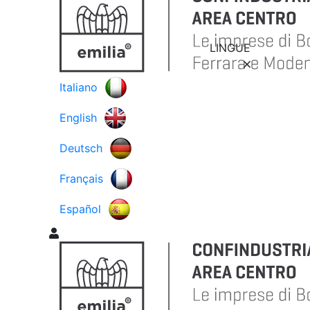
LINGUE
Italiano
English
Deutsch
Français
Español