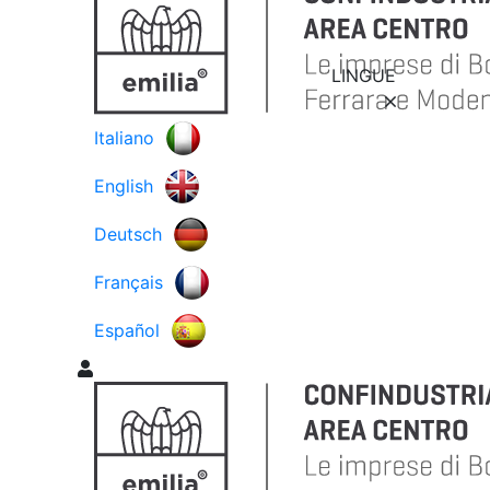
LINGUE
Italiano
English
Deutsch
Français
Español