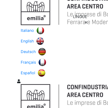
LINGUE
Italiano
English
Deutsch
Français
Español