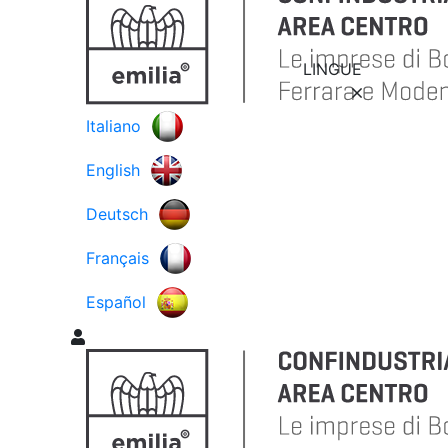
LINGUE
Italiano
English
Deutsch
Français
Español