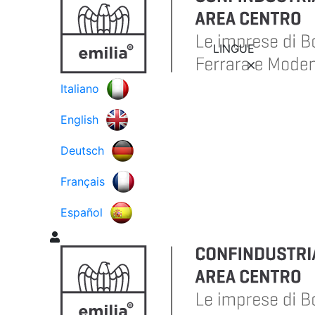
LINGUE
Italiano
English
Deutsch
Français
Español