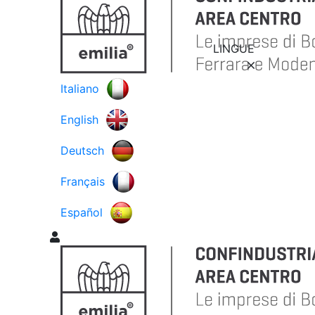
LINGUE
Italiano
English
Deutsch
Français
Español