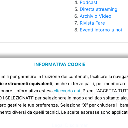
Podcast
Diretta streaming
Archivio Video
Rivista Fare
Eventi intorno a noi
INFORMATIVA COOKIE
 simili per garantire la fruizione dei contenuti, facilitare la nav
ie e strumenti equivalenti
, anche di terze parti, per monitorare 
sionare l'informativa estesa
cliccando qui
. Premi "ACCETTA TUTTI
enico 4, tel. 051 6317111, C.F. 91398840370 -
info@con
 SELEZIONATI” per selezionare in modo analitico soltanto alcun
ATARIO SDI PER FATTURE ELETTRONICHE E’ ESCLUSIVA
ero gestire le tue preferenze. Seleziona
“X”
per chiudere il bann
mento diversi da quelli tecnici. Le scelte espresse sono applicate
formazioni ai sensi della legge 124/2017 art 1 commi 125 e 
Legal Disclaimer