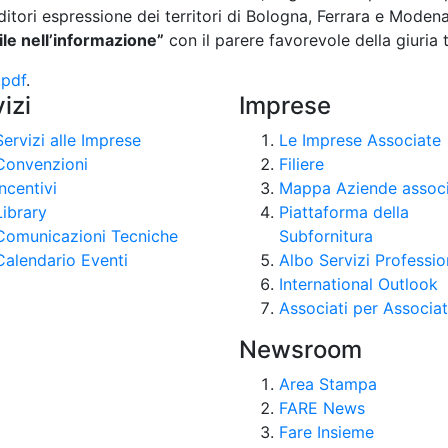
ditori espressione dei territori di Bologna, Ferrara e Mode
le nell’informazione”
con il parere favorevole della giuria 
 pdf
.
izi
Imprese
Servizi alle Imprese
Le Imprese Associate
Convenzioni
Filiere
Incentivi
Mappa Aziende assoc
Library
Piattaforma della
Comunicazioni Tecniche
Subfornitura
Calendario Eventi
Albo Servizi Professio
International Outlook
Associati per Associat
Newsroom
Area Stampa
FARE News
Fare Insieme