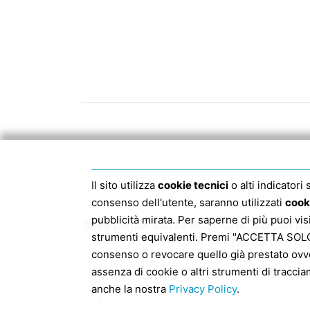
Il sito utilizza
cookie tecnici
o alti indicatori
consenso dell'utente, saranno utilizzati
cook
pubblicità mirata. Per saperne di più puoi vi
Sede Legale 40124 BOLOGNA, Via San Dom
strumenti equivalenti. Premi "ACCETTA SOLO I
CODICE DESTIN
consenso o revocare quello già prestato ovv
assenza di cookie o altri strumenti di traccia
In
anche la nostra
Privacy Policy
.