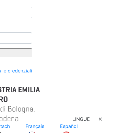
 le credenziali
LINGUE
tsch
Français
Español