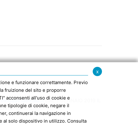
x
igazione e funzionare correttamente. Previo
la fruizione del sito e proporre
" acconsenti all'uso di cookie e
findustriaemilia.it
DAL 1 GENNAIO 2019 IL
e tipologie di cookie, negare il
MENTE: M5UXCR1
er, continuerai la navigazione in
 al solo dispositivo in utilizzo. Consulta
127