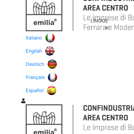
LINGUE
Italiano
English
Deutsch
Français
Español