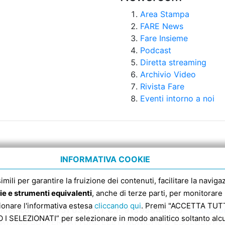
Area Stampa
FARE News
Fare Insieme
Podcast
Diretta streaming
Archivio Video
Rivista Fare
Eventi intorno a noi
INFORMATIVA COOKIE
 simili per garantire la fruizione dei contenuti, facilitare la nav
ie e strumenti equivalenti
, anche di terze parti, per monitorare 
sionare l'informativa estesa
cliccando qui
. Premi "ACCETTA TUTTI
enico 4, tel. 051 6317111, C.F. 91398840370 -
info@con
 SELEZIONATI” per selezionare in modo analitico soltanto alcun
ATARIO SDI PER FATTURE ELETTRONICHE E’ ESCLUSIVA