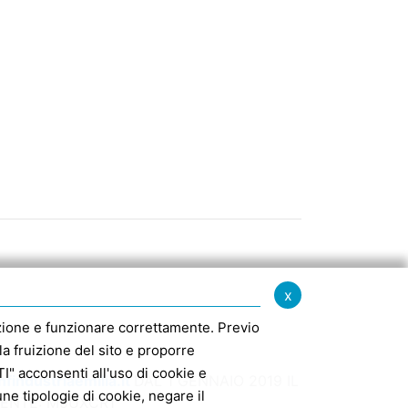
x
igazione e funzionare correttamente. Previo
la fruizione del sito e proporre
" acconsenti all'uso di cookie e
findustriaemilia.it
DAL 1 GENNAIO 2019 IL
e tipologie di cookie, negare il
MENTE: M5UXCR1