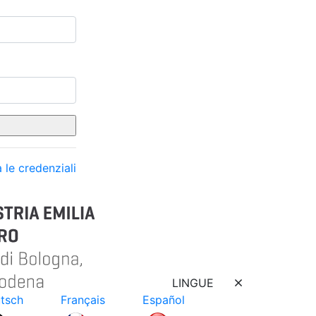
 le credenziali
LINGUE
tsch
Français
Español