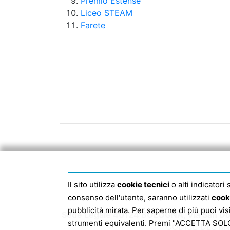
Premio Estense
Liceo STEAM
Farete
Il sito utilizza
cookie tecnici
o alti indicatori
consenso dell'utente, saranno utilizzati
cook
pubblicità mirata. Per saperne di più puoi vi
Sede Legale 40124 BOLOGNA, Via San Dom
strumenti equivalenti. Premi "ACCETTA SOLO I
CODICE DESTIN