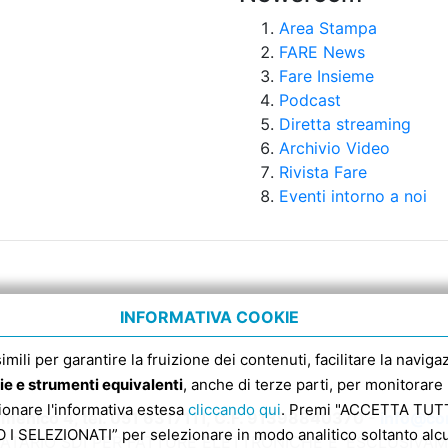
Area Stampa
FARE News
Fare Insieme
Podcast
Diretta streaming
Archivio Video
Rivista Fare
Eventi intorno a noi
INFORMATIVA COOKIE
 simili per garantire la fruizione dei contenuti, facilitare la nav
ie e strumenti equivalenti
, anche di terze parti, per monitorare 
sionare l'informativa estesa
cliccando qui
. Premi "ACCETTA TUTTI
enico 4, tel. 051 6317111, C.F. 91398840370 -
info@con
 SELEZIONATI” per selezionare in modo analitico soltanto alcun
ATARIO SDI PER FATTURE ELETTRONICHE E’ ESCLUSIVA