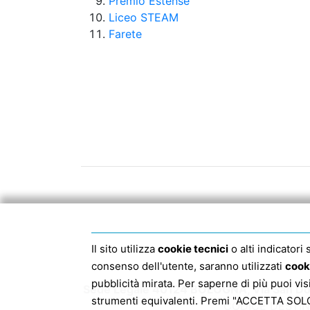
Premio Estense
Liceo STEAM
Farete
Il sito utilizza
cookie tecnici
o alti indicatori
consenso dell'utente, saranno utilizzati
cook
pubblicità mirata. Per saperne di più puoi vi
Sede Legale 40124 BOLOGNA, Via San Dom
strumenti equivalenti. Premi "ACCETTA SOLO I
CODICE DESTIN