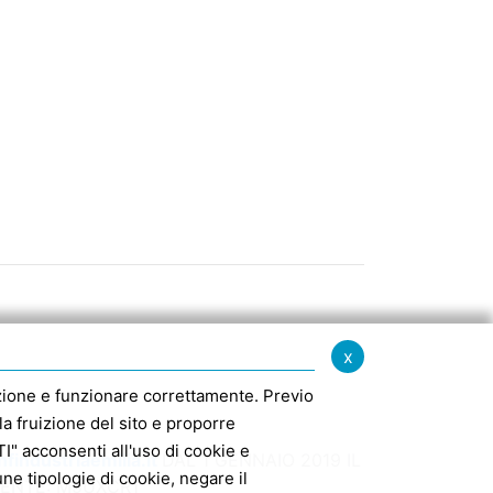
x
igazione e funzionare correttamente. Previo
la fruizione del sito e proporre
" acconsenti all'uso di cookie e
findustriaemilia.it
DAL 1 GENNAIO 2019 IL
e tipologie di cookie, negare il
MENTE: M5UXCR1