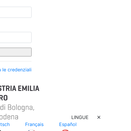
 le credenziali
LINGUE
tsch
Français
Español