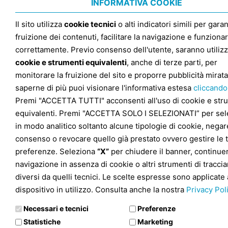
INFORMATIVA COOKIE
Il sito utilizza
cookie tecnici
o alti indicatori simili per garan
fruizione dei contenuti, facilitare la navigazione e funziona
correttamente. Previo consenso dell'utente, saranno utilizz
cookie e strumenti equivalenti
, anche di terze parti, per
monitorare la fruizione del sito e proporre pubblicità mirata
saperne di più puoi visionare l'informativa estesa
cliccando
Premi "ACCETTA TUTTI" acconsenti all'uso di cookie e str
equivalenti. Premi "ACCETTA SOLO I SELEZIONATI” per sel
in modo analitico soltanto alcune tipologie di cookie, negare
consenso o revocare quello già prestato ovvero gestire le 
preferenze. Seleziona
“X”
per chiudere il banner, continuer
navigazione in assenza di cookie o altri strumenti di tracc
diversi da quelli tecnici. Le scelte espresse sono applicate 
dispositivo in utilizzo. Consulta anche la nostra
Privacy Pol
Necessari e tecnici
Preferenze
Statistiche
Marketing