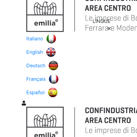
LINGUE
Italiano
English
Deutsch
Français
Español