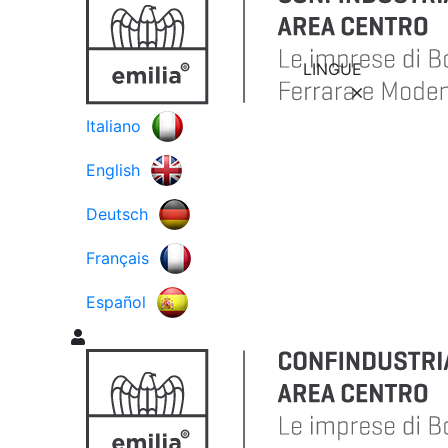
LINGUE
Italiano
English
Deutsch
Français
Español