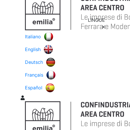
LINGUE
Italiano
English
Deutsch
Français
Español