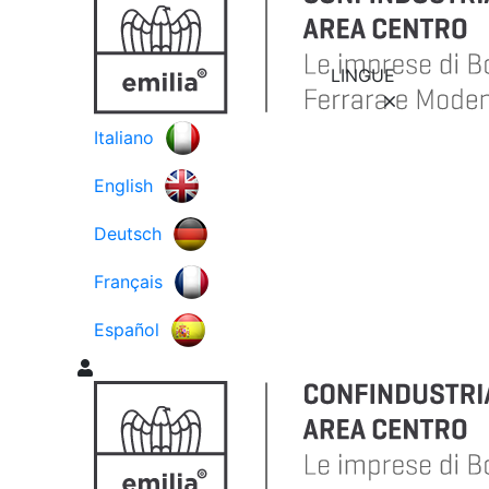
LINGUE
Italiano
English
Deutsch
Français
Español