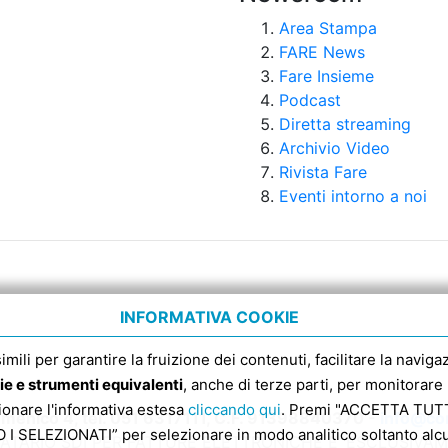
Area Stampa
FARE News
Fare Insieme
Podcast
Diretta streaming
Archivio Video
Rivista Fare
Eventi intorno a noi
INFORMATIVA COOKIE
 simili per garantire la fruizione dei contenuti, facilitare la nav
ie e strumenti equivalenti
, anche di terze parti, per monitorare 
sionare l'informativa estesa
cliccando qui
. Premi "ACCETTA TUTTI
enico 4, tel. 051 6317111, C.F. 91398840370 -
info@con
 SELEZIONATI” per selezionare in modo analitico soltanto alcun
ATARIO SDI PER FATTURE ELETTRONICHE E’ ESCLUSIVA