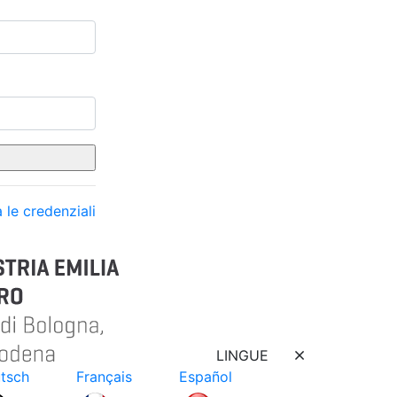
 le credenziali
LINGUE
tsch
Français
Español