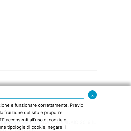
x
igazione e funzionare correttamente. Previo
la fruizione del sito e proporre
" acconsenti all'uso di cookie e
findustriaemilia.it
DAL 1 GENNAIO 2019 IL
e tipologie di cookie, negare il
MENTE: M5UXCR1