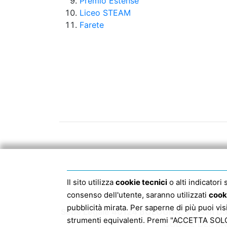
Premio Estense
Liceo STEAM
Farete
Il sito utilizza
cookie tecnici
o alti indicatori
consenso dell'utente, saranno utilizzati
cook
pubblicità mirata. Per saperne di più puoi vi
Sede Legale 40124 BOLOGNA, Via San Dom
strumenti equivalenti. Premi "ACCETTA SOLO I
CODICE DESTIN