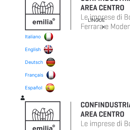
LINGUE
Italiano
English
Deutsch
Français
Español