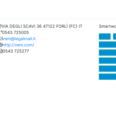
VIA DEGLI SCAVI 36 47122 FORLÌ (FC) IT
Smartwo
0543 725005
Cloud
C
vem@legalmail.it
Managed 
http://vem.com/
0543 725277
Servizi p
Soluzion
Soluzion
Sviluppo