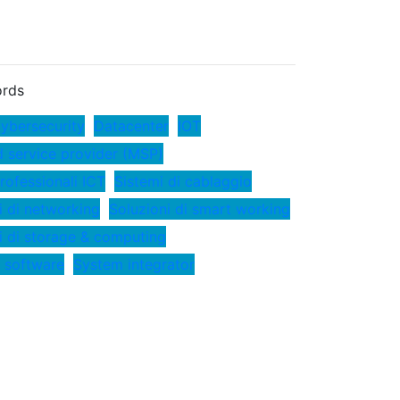
rds
ybersecurity
Datacenter
IOT
service provider (MSP)
rofessionali ICT
Sistemi di cablaggio
i di networking
Soluzioni di smart working
i di storage & computing
 software
System integrator