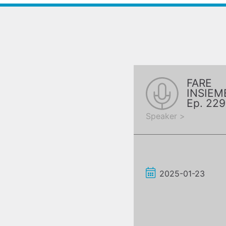
FARE
INSIEM
Ep. 229
VEM Si
Speaker >
2025-01-23