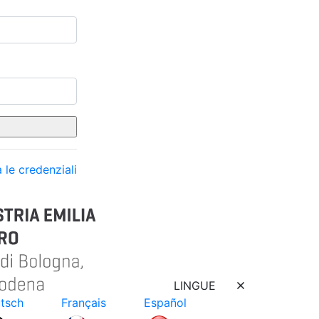
 le credenziali
LINGUE
tsch
Français
Español