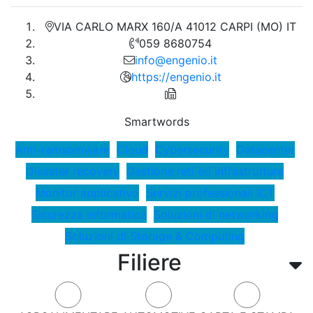
VIA CARLO MARX 160/A 41012 CARPI (MO) IT
059 8680754
info@engenio.it
https://engenio.it
Smartwords
Anti-ramsomware
Cloud
Cybersecurity
Datacenter
Disaster recovery
Gestione reti ed infrastrutture
Monitor applicativo
Servizi professionali ICT
Sicurezza informatica
Soluzioni di networking
Soluzioni di Storage & Computing
Filiere