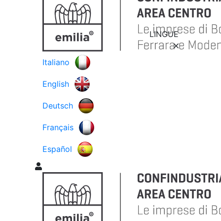
LINGUE
Italiano
English
Deutsch
Français
Español