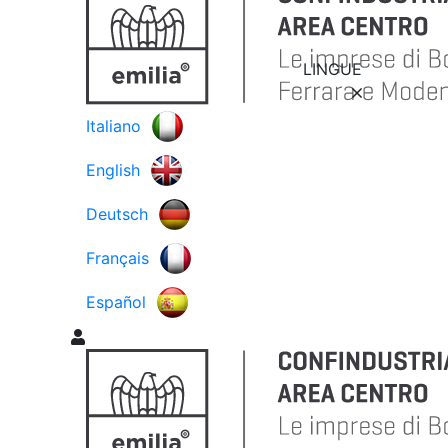
LINGUE
Italiano
English
Deutsch
Français
Español