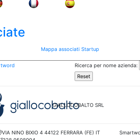
iate
Mappa associati
Startup
rtword
Ricerca per nome azienda:
GIALLOCOBALTO SRL
VIA NINO BIXIO 4 44122 FERRARA (FE) IT
Smartwo
328 9508994