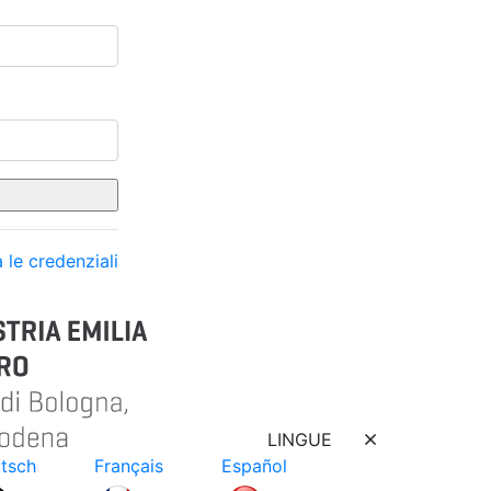
 le credenziali
LINGUE
tsch
Français
Español