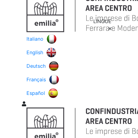
LINGUE
Italiano
English
Deutsch
Français
Español