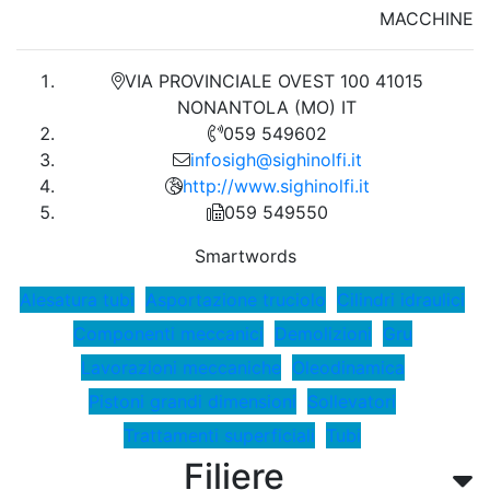
MACCHINE
VIA PROVINCIALE OVEST 100 41015
NONANTOLA (MO) IT
059 549602
infosigh@sighinolfi.it
http://www.sighinolfi.it
059 549550
Smartwords
Alesatura tubi
Asportazione truciolo
Cilindri idraulici
Componenti meccanici
Demolizioni
Gru
Lavorazioni meccaniche
Oleodinamica
Pistoni grandi dimensioni
Sollevatori
Trattamenti superficiali
Tubi
Filiere