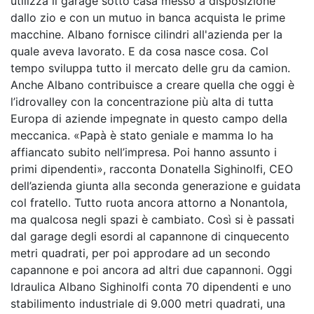
utilizza il garage sotto casa messo a disposizione
dallo zio e con un mutuo in banca acquista le prime
macchine. Albano fornisce cilindri all'azienda per la
quale aveva lavorato. E da cosa nasce cosa. Col
tempo sviluppa tutto il mercato delle gru da camion.
Anche Albano contribuisce a creare quella che oggi è
l’idrovalley con la concentrazione più alta di tutta
Europa di aziende impegnate in questo campo della
meccanica. «Papà è stato geniale e mamma lo ha
affiancato subito nell’impresa. Poi hanno assunto i
primi dipendenti», racconta Donatella Sighinolfi, CEO
dell’azienda giunta alla seconda generazione e guidata
col fratello. Tutto ruota ancora attorno a Nonantola,
ma qualcosa negli spazi è cambiato. Così si è passati
dal garage degli esordi al capannone di cinquecento
metri quadrati, per poi approdare ad un secondo
capannone e poi ancora ad altri due capannoni. Oggi
Idraulica Albano Sighinolfi conta 70 dipendenti e uno
stabilimento industriale di 9.000 metri quadrati, una