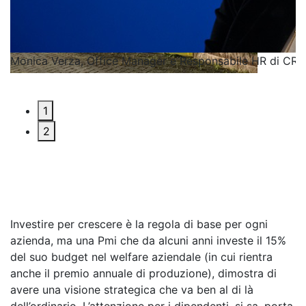
Monica Verza, Office Manager e Responsabile HR di CRI
S
1
2
Investire per crescere è la regola di base per ogni
azienda, ma una Pmi che da alcuni anni investe il 15%
del suo budget nel welfare aziendale (in cui rientra
anche il premio annuale di produzione), dimostra di
avere una visione strategica che va ben al di là