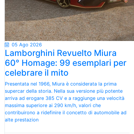
05 Ago 2026
Lamborghini Revuelto Miura
60° Homage: 99 esemplari per
celebrare il mito
Presentata nel 1966, Miura è considerata la prima
supercar della storia. Nella sua versione più potente
arriva ad erogare 385 CV e a raggiunge una velocità
massima superiore ai 290 km/h, valori che
contribuirono a ridefinire il concetto di automobile ad
alte prestazion