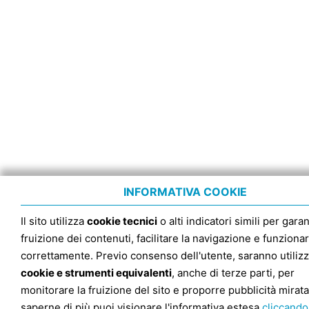
INFORMATIVA COOKIE
Il sito utilizza
cookie tecnici
o alti indicatori simili per garan
fruizione dei contenuti, facilitare la navigazione e funziona
correttamente. Previo consenso dell'utente, saranno utilizz
cookie e strumenti equivalenti
, anche di terze parti, per
monitorare la fruizione del sito e proporre pubblicità mirata
saperne di più puoi visionare l'informativa estesa
cliccando