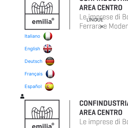
LINGUE
Italiano
English
Deutsch
Français
Español