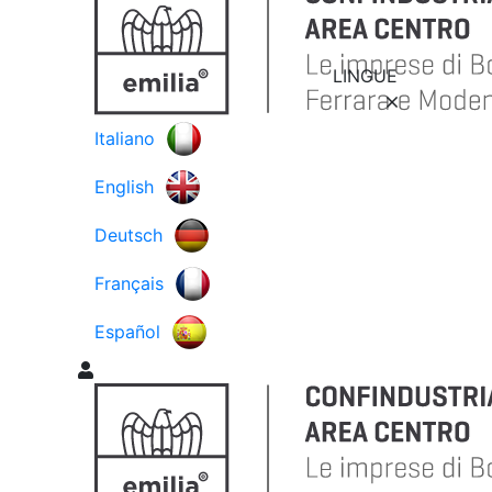
LINGUE
Italiano
English
Deutsch
Français
Español