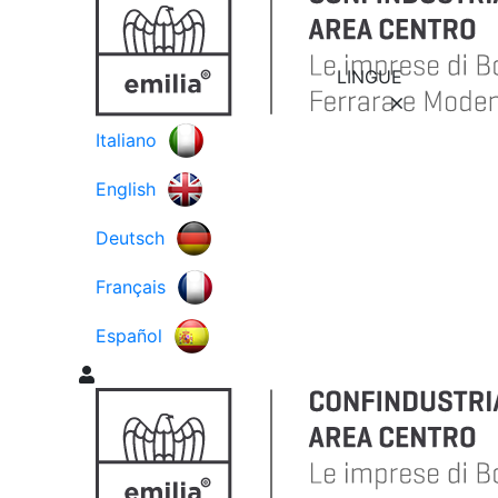
LINGUE
Italiano
English
Deutsch
Français
Español