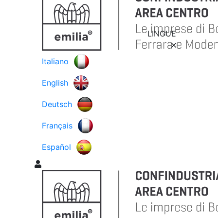
LINGUE
Italiano
English
Deutsch
Français
Español