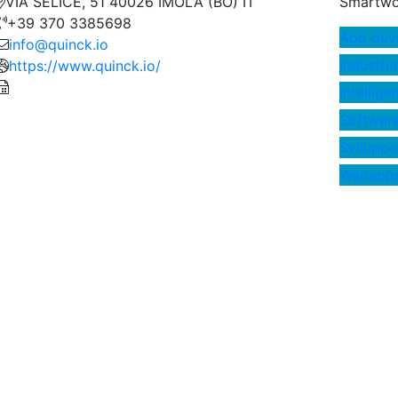
VIA SELICE, 51 40026 IMOLA (BO) IT
Smartwo
+39 370 3385698
App dev
info@quinck.io
Industria
https://www.quinck.io/
Intellige
Software
Sviluppo
Webapp