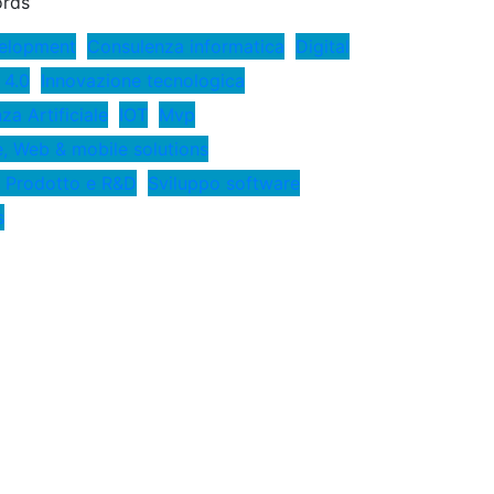
rds
elopment
Consulenza informatica
Digital
 4.0
Innovazione tecnologica
nza Artificiale
IOT
Mvp
, Web & mobile solutions
 Prodotto e R&D
Sviluppo software
s