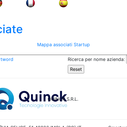
iate
Mappa associati
Startup
rtword
Ricerca per nome azienda:
QUINCK S.R.L.