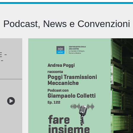
Podcast, News e Convenzioni
E -
 -
sioni
iche