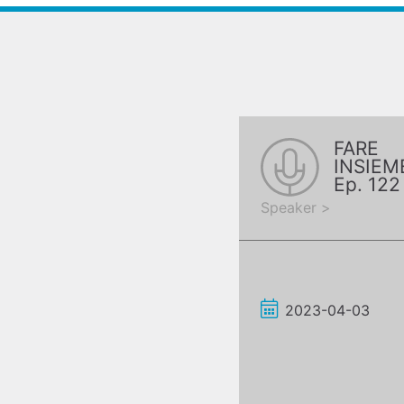
FARE
INSIEM
Ep. 122
Poggi
Speaker >
Trasmis
Meccan
2023-04-03