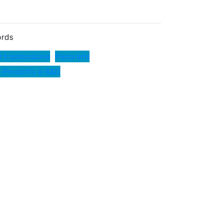
rds
i trasmissione
Panorami
 Prodotto e R&D