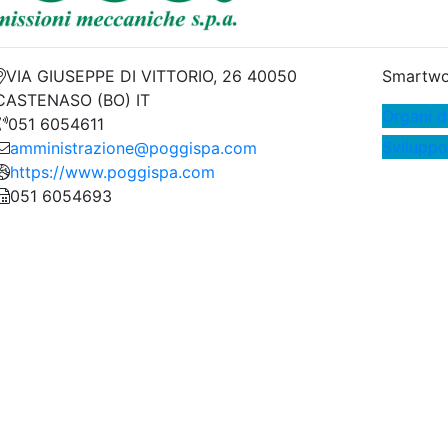
VIA GIUSEPPE DI VITTORIO, 26 40050
Smartwo
CASTENASO (BO) IT
Organi d
051 6054611
Sviluppo
amministrazione@poggispa.com
https://www.poggispa.com
051 6054693