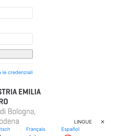
 le credenziali
LINGUE
tsch
Français
Español