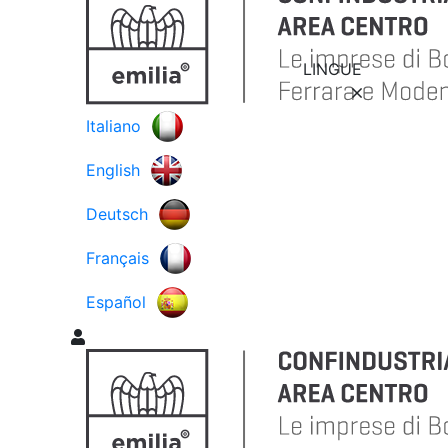
LINGUE
Italiano
English
Deutsch
Français
Español