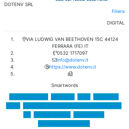
DOTENV SRL
Filiera
DIGITAL
VIA LUDWIG VAN BEETHOVEN 15C 44124
FERRARA (FE) IT
0532 1717097
info@dotenv.it
https://www.dotenv.it
Smartwords
App development
Blockchain
Cloud
Consulenza
Digital
Gestionali, piattaforme, portali e applicazioni
IOT
Machine learning
Progettazione
Software personalizzati