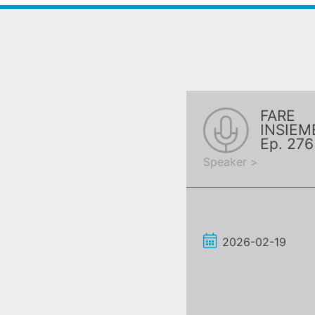
FARE
INSIEM
Ep. 276
Catama
Speaker >
2026-02-19