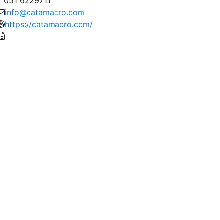
051 6229711
info@catamacro.com
https://catamacro.com/