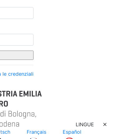
 le credenziali
LINGUE
tsch
Français
Español