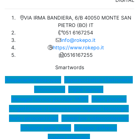
VIA IRMA BANDIERA, 6/B 40050 MONTE SAN
PIETRO (BO) IT
051 6167254
info@rokepo.it
https://www.rokepo.it
0516167255
Smartwords
Altoparlante subacqueo
Apparecchiature Elettroniche
Automazione
Digital signage
Managed service provider (MSP)
Music provider
Progettazione e manutenzione impianti tecnologici
Radio personalizzata
Sistemi per videoconferenza
Soluzioni audio video
Sviluppo software
System integrator