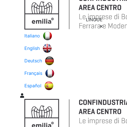
LINGUE
Italiano
English
Deutsch
Français
Español