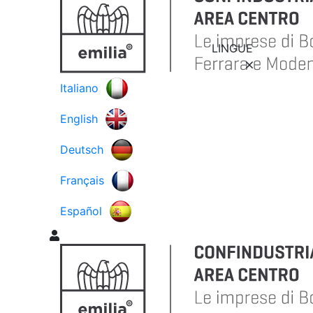
LINGUE
Italiano
English
Deutsch
Français
Español