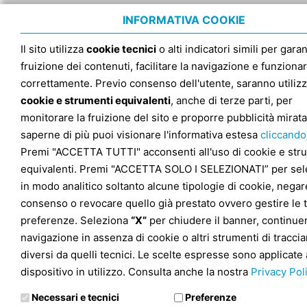
INFORMATIVA COOKIE
Il sito utilizza
cookie tecnici
o alti indicatori simili per garan
fruizione dei contenuti, facilitare la navigazione e funziona
correttamente. Previo consenso dell'utente, saranno utilizz
cookie e strumenti equivalenti
, anche di terze parti, per
monitorare la fruizione del sito e proporre pubblicità mirata
saperne di più puoi visionare l'informativa estesa
cliccando
Premi "ACCETTA TUTTI" acconsenti all'uso di cookie e str
equivalenti. Premi "ACCETTA SOLO I SELEZIONATI” per sel
in modo analitico soltanto alcune tipologie di cookie, negare
consenso o revocare quello già prestato ovvero gestire le 
preferenze. Seleziona
“X”
per chiudere il banner, continuer
navigazione in assenza di cookie o altri strumenti di tracc
diversi da quelli tecnici. Le scelte espresse sono applicate 
dispositivo in utilizzo. Consulta anche la nostra
Privacy Pol
Necessari e tecnici
Preferenze