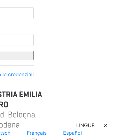
 le credenziali
LINGUE
tsch
Français
Español