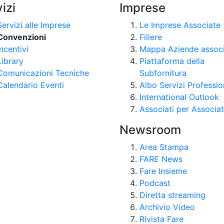
izi
Imprese
Servizi alle Imprese
Le Imprese Associate
Convenzioni
Filiere
Incentivi
Mappa Aziende assoc
Library
Piattaforma della
Comunicazioni Tecniche
Subfornitura
Calendario Eventi
Albo Servizi Professio
International Outlook
Associati per Associat
Newsroom
Area Stampa
FARE News
Fare Insieme
Podcast
Diretta streaming
Archivio Video
Rivista Fare