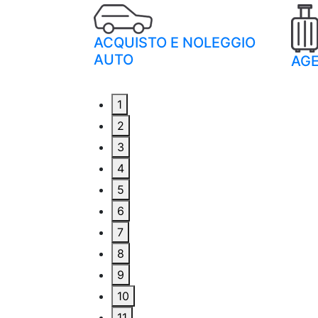
ACQUISTO E NOLEGGIO
SERVIZI
AUTO
AGE
1
2
3
4
5
6
7
8
9
10
11