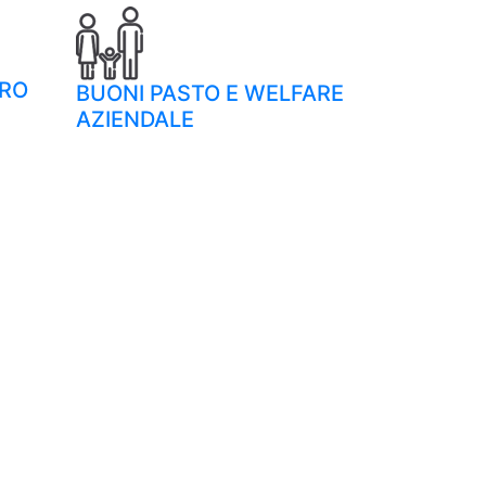
CARBURAN
ORO
BUONI PASTO E WELFARE
CARBURA
AZIENDALE