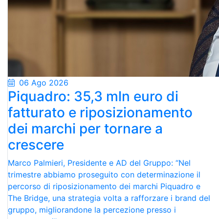
06 Ago 2026
Piquadro: 35,3 mln euro di
fatturato e riposizionamento
dei marchi per tornare a
crescere
Marco Palmieri, Presidente e AD del Gruppo: “Nel
trimestre abbiamo proseguito con determinazione il
percorso di riposizionamento dei marchi Piquadro e
The Bridge, una strategia volta a rafforzare i brand del
gruppo, migliorandone la percezione presso i