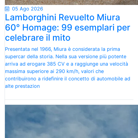
05 Ago 2026
Lamborghini Revuelto Miura
60° Homage: 99 esemplari per
celebrare il mito
Presentata nel 1966, Miura è considerata la prima
supercar della storia. Nella sua versione più potente
arriva ad erogare 385 CV e a raggiunge una velocità
massima superiore ai 290 km/h, valori che
contribuirono a ridefinire il concetto di automobile ad
alte prestazion