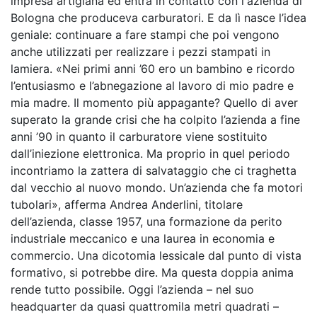
impresa artigiana ed entra in contatto con l'azienda di
Bologna che produceva carburatori. E da lì nasce l’idea
geniale: continuare a fare stampi che poi vengono
anche utilizzati per realizzare i pezzi stampati in
lamiera. «Nei primi anni ’60 ero un bambino e ricordo
l’entusiasmo e l’abnegazione al lavoro di mio padre e
mia madre. Il momento più appagante? Quello di aver
superato la grande crisi che ha colpito l’azienda a fine
anni ’90 in quanto il carburatore viene sostituito
dall’iniezione elettronica. Ma proprio in quel periodo
incontriamo la zattera di salvataggio che ci traghetta
dal vecchio al nuovo mondo. Un’azienda che fa motori
tubolari», afferma Andrea Anderlini, titolare
dell’azienda, classe 1957, una formazione da perito
industriale meccanico e una laurea in economia e
commercio. Una dicotomia lessicale dal punto di vista
formativo, si potrebbe dire. Ma questa doppia anima
rende tutto possibile. Oggi l’azienda – nel suo
headquarter da quasi quattromila metri quadrati –