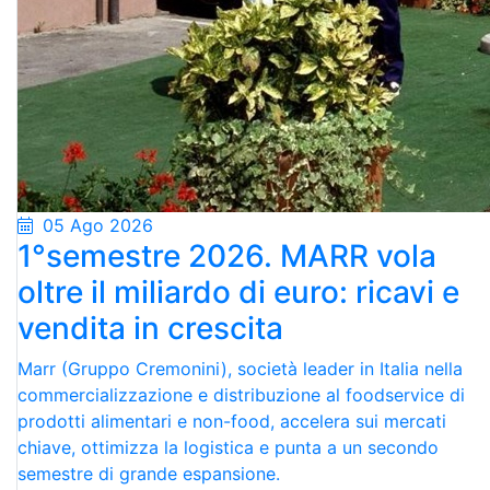
05 Ago 2026
1°semestre 2026. MARR vola
oltre il miliardo di euro: ricavi e
vendita in crescita
Marr (Gruppo Cremonini), società leader in Italia nella
commercializzazione e distribuzione al foodservice di
prodotti alimentari e non-food, accelera sui mercati
chiave, ottimizza la logistica e punta a un secondo
semestre di grande espansione.