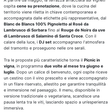
A partire da maggio, la terrazza affacciata sui vigneti
ospita
cene su prenotazione
, dove la cucina del
territorio viene riletta in chiave contemporanea e
accompagnata dalle etichette più rappresentative, dal
Blanc de Blancs 100% Pignoletto al Rosé da
Lambrusco di Sorbara
fino al
Rouge de Noirs da uve
di Lambrusco di Salamino di Santa Croce
. Con il
calare della luce, i
DJ set
accompagnano l'atmosfera
del tramonto e proseguono nelle ore serali.
Tra le proposte più caratteristiche torna il
Picnic in
vigna
, in programma
due volte al mese tra giugno e
luglio
. Dopo un calice di benvenuto, ogni ospite riceve
un cestino con il vino prescelto e viene accompagnato
in un filare riservato, allestito per garantire tranquillità
e immersione nel paesaggio. Il menu, disponibile in
versione tradizionale o vegetariana, scandisce una
pausa lenta tra le viti, lasciando spazio a un’esperienza
immersiva.